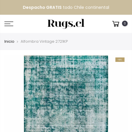
Despacho GRATIS
todo Chile continental
0
Inicio
Alfombra Vintage 2721KP
-10%