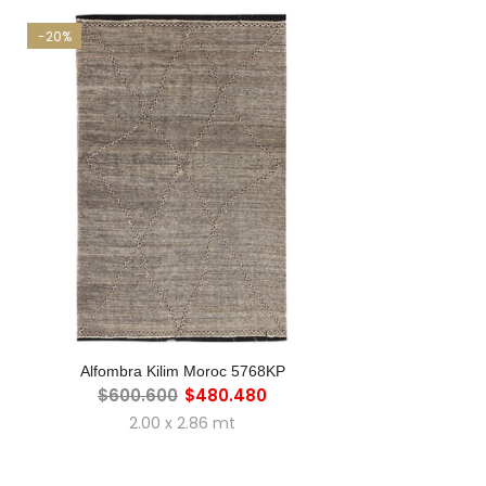
-20%
AGREGAR AL CARRO
Alfombra Kilim Moroc 5768KP
$600.600
$480.480
2.00 x 2.86 mt