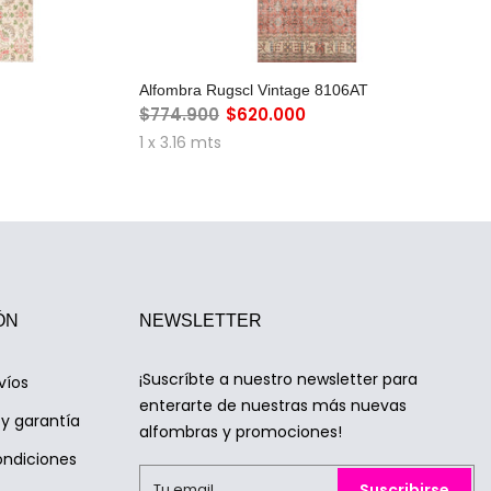
RO
AGREGAR AL CARRO
Alfombra Rugscl Vintage 8106AT
$774.900
$620.000
1 x 3.16 mts
ÓN
NEWSLETTER
¡Suscríbte a nuestro newsletter para
víos
enterarte de nuestras más nuevas
y garantía
alfombras y promociones!
ondiciones
Suscribirse