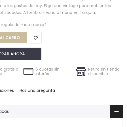
ón a los gustos de hoy. Elige una Vintage para ambientes
ofisticados. Alfombra hecha a mano en Turquía.
n regalo de matrimonio?
AL CARRO
PRAR AHORA
 gratis a
6 cuotas sin
Retiro en tienda
le
interés
disponible
uciones
Haz una pregunta
ticas