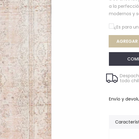
a la perfecci
modernos y s
¿Es para u
AGREGAR 
COM
Despacho
todo chi
Envío y devol
Caracterís