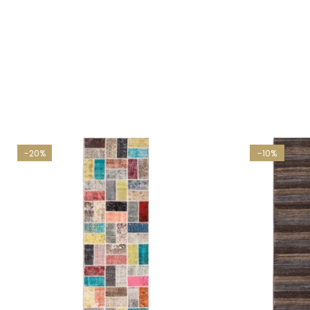
-20%
-10%