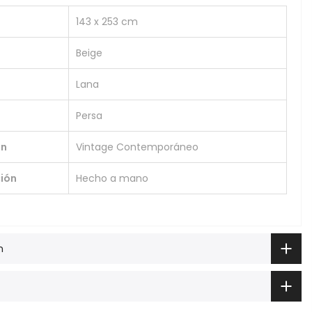
143 x 253 cm
Beige
Lana
Persa
ón
Vintage Contemporáneo
ión
Hecho a mano
n