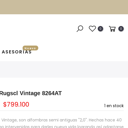
0
0
Nuevo
ASESORÍAS
Rugscl Vintage 8264AT
$799.100
1
en stock
 Vintage, son alfombras semi antiguas "2,0". Hechas hace 40
go intervenidas para darles nueva vida logrando así adaptarse