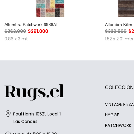
AGREGAR AL CARRO
A
Alfombra Patchwork 6986AT
Alfombra Kili
$363.900
$291.000
$320.800
$2
0.86 x 3 mt
1.52 x 2.01 mts
COLECCION
VINTAGE PIEZ
Paul Harris 10521, Local 1
HYGGE
Las Condes
PATCHWORK