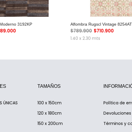
GREGAR AL CARRO
AGREGAR AL CAR
m Moderno 3192KP
Alfombra Rugscl Vintage 8254AT
89.000
$789.900
$710.900
1.40 x 2.30 mts
ES
TAMAÑOS
INFORMACI
AS ÚNICAS
100 x 150cm
Política de en
120 x 180cm
Devoluciones 
150 x 200cm
Términos y c