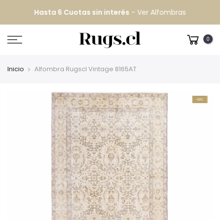
Hasta 6 Cuotas sin interés
-
Ver Alfombras
0
Inicio
Alfombra Rugscl Vintage 8165AT
-10%