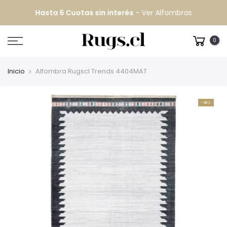
Hasta 6 Cuotas sin interés
-
Ver Alfombras
0
Inicio
Alfombra Rugscl Trends 4404MAT
-49%