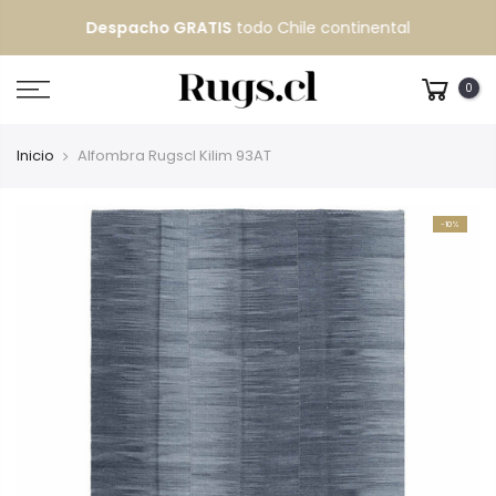
Despacho GRATIS
todo Chile continental
0
Inicio
Alfombra Rugscl Kilim 93AT
-10%