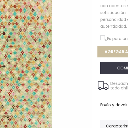
con acentos m
sofisticación.
personalidad 
autenticidad.
¿Es para u
AGREGAR 
COM
Despacho
todo chi
Envío y devol
Caracterís