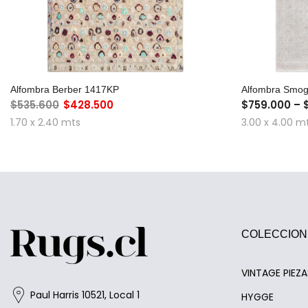
AGREGAR AL CARRO
Alfombra Berber 1417KP
Alfombra Smo
$535.600
$428.500
$759.000 – 
1.70 x 2.40 mts
3.00 x 4.00 m
COLECCION
VINTAGE PIEZ
Paul Harris 10521, Local 1
HYGGE