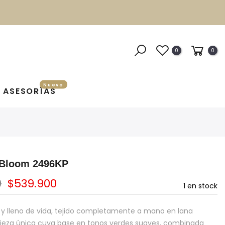
0
0
Nuevo
ASESORÍAS
 Bloom 2496KP
0
$539.900
1
en stock
 y lleno de vida, tejido completamente a mano en lana
pieza única cuya base en tonos verdes suaves, combinada