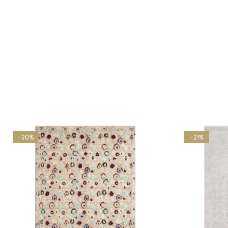
-20%
-21%