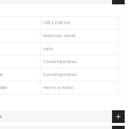
1.98 x 2.90 mt
Multicolor Verde
Lana
Contemporáneo
ón
Contemporáneo
ión
Hecho a mano
n