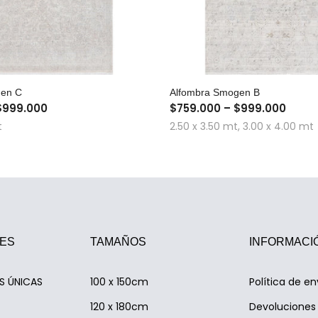
COMPRA RÁPIDA
COMPRA RÁPID
gen C
Alfombra Smogen B
$999.000
$759.000 – $999.000
t
2.50 x 3.50 mt, 3.00 x 4.00 mt
ES
TAMAÑOS
INFORMACI
AS ÚNICAS
100 x 150cm
Política de en
120 x 180cm
Devoluciones 