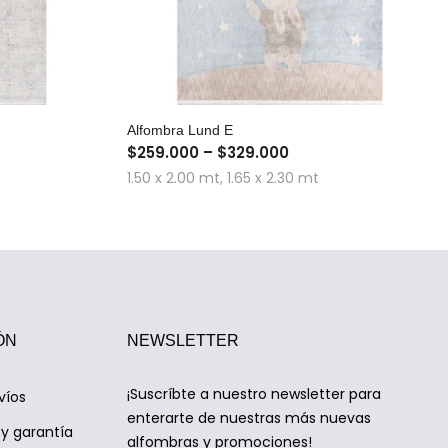
A
COMPRA RÁPIDA
Alfombra Lund E
$259.000 – $329.000
1.50 x 2.00 mt, 1.65 x 2.30 mt
ÓN
NEWSLETTER
¡Suscríbte a nuestro newsletter para
víos
enterarte de nuestras más nuevas
y garantía
alfombras y promociones!