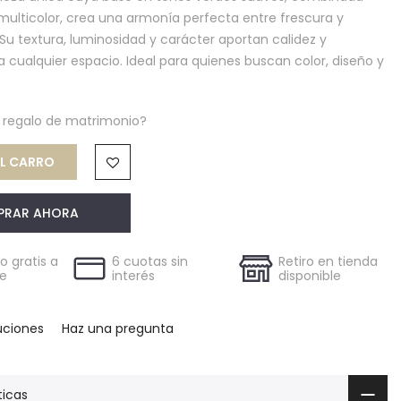
ulticolor, crea una armonía perfecta entre frescura y
 Su textura, luminosidad y carácter aportan calidez y
a cualquier espacio. Ideal para quienes buscan color, diseño y
n regalo de matrimonio?
AL CARRO
PRAR AHORA
 gratis a
6 cuotas sin
Retiro en tienda
le
interés
disponible
uciones
Haz una pregunta
ticas