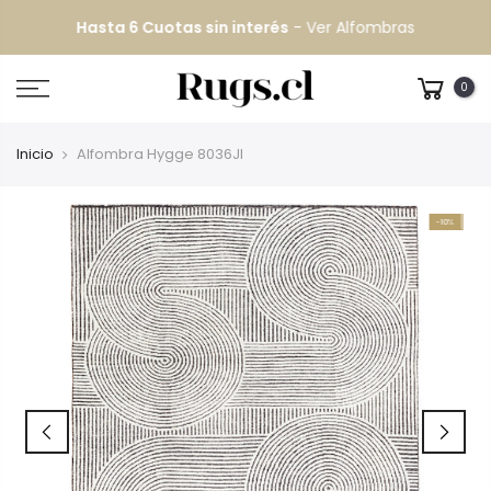
Hasta 6 Cuotas sin interés
-
Ver Alfombras
0
Inicio
Alfombra Hygge 8036JI
-10%