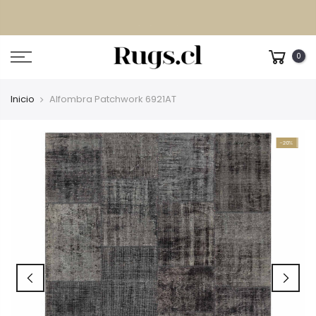
Despacho GRATIS
todo Chile continental
0
Inicio
Alfombra Patchwork 6921AT
-20%