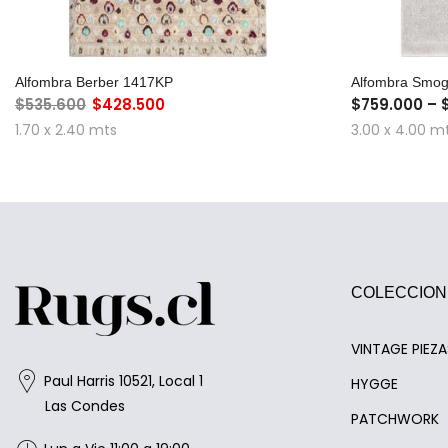
AGREGAR AL CARRO
Alfombra Berber 1417KP
Alfombra Smo
$535.600
$428.500
$759.000 – 
1.70 x 2.40 mts
3.00 x 4.00 m
COLECCION
VINTAGE PIEZ
Paul Harris 10521, Local 1
HYGGE
Las Condes
PATCHWORK