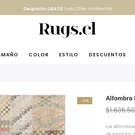
Despacho GRATIS
todo Chile continental
AMAÑO
COLOR
ESTILO
DESCUENTOS
Alfombra
-21%
$1.636.5
Las Alfombra
de espacios, s