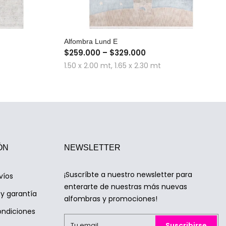
A
COMPRA RÁPIDA
Alfombra Lund E
$259.000 – $329.000
1.50 x 2.00 mt, 1.65 x 2.30 mt
ÓN
NEWSLETTER
¡Suscríbte a nuestro newsletter para
víos
enterarte de nuestras más nuevas
y garantía
alfombras y promociones!
ondiciones
Suscribirse