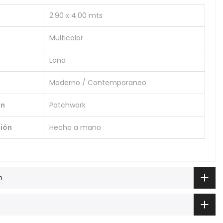
2.90 x 4.00 mts
Multicolor
Lana
Moderno / Contemporaneo
ón
Patchwork
ión
Hecho a mano
n