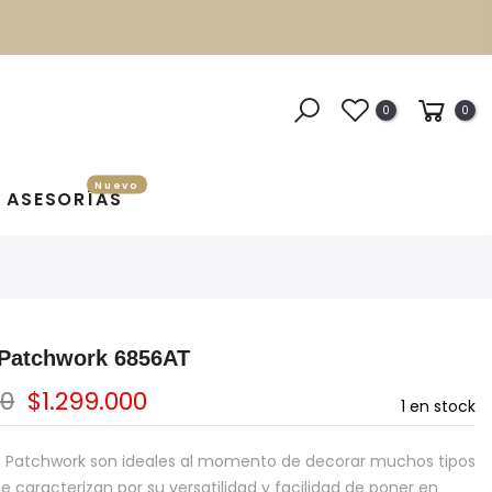
0
0
Nuevo
ASESORÍAS
 Patchwork 6856AT
00
$1.299.000
1
en stock
s Patchwork son ideales al momento de decorar muchos tipos
e caracterizan por su versatilidad y facilidad de poner en