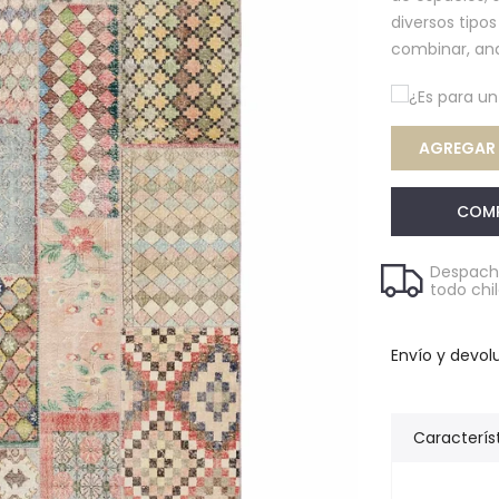
diversos tipo
combinar, an
¿Es para u
AGREGAR A
COM
Despacho
todo chi
Envío y devol
Caracterís