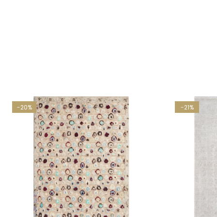
-20%
-21%