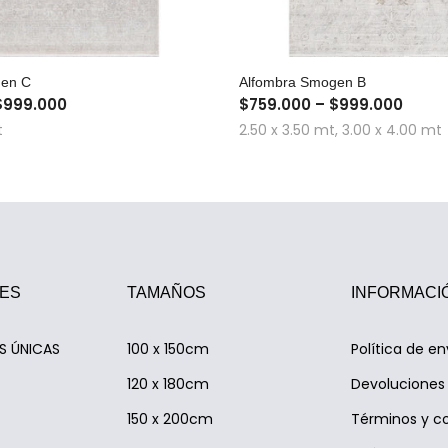
COMPRA RÁPIDA
COMPRA RÁPID
gen C
Alfombra Smogen B
$999.000
$759.000 – $999.000
t
2.50 x 3.50 mt, 3.00 x 4.00 mt
ES
TAMAÑOS
INFORMACI
AS ÚNICAS
100 x 150cm
Política de en
120 x 180cm
Devoluciones 
150 x 200cm
Términos y c