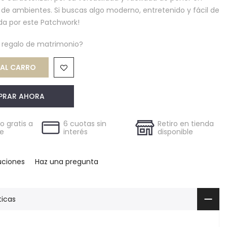
s de ambientes. Si buscas algo moderno, entretenido y fácil de
da por este Patchwork!
n regalo de matrimonio?
L CARRO
PRAR AHORA
 gratis a
6 cuotas sin
Retiro en tienda
le
interés
disponible
uciones
Haz una pregunta
ticas