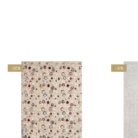
-20%
-21%