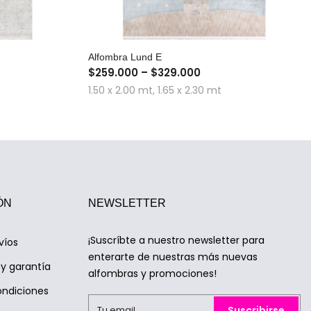
A
COMPRA RÁPIDA
Alfombra Lund E
$259.000 – $329.000
1.50 x 2.00 mt, 1.65 x 2.30 mt
ÓN
NEWSLETTER
¡Suscríbte a nuestro newsletter para
víos
enterarte de nuestras más nuevas
y garantía
alfombras y promociones!
ondiciones
Suscribirse