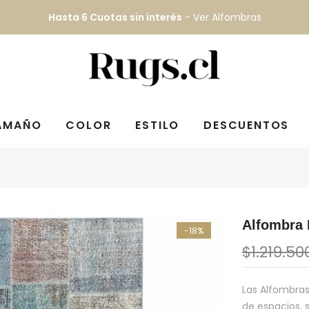
Despacho GRATIS
todo Chile continental
AMAÑO
COLOR
ESTILO
DESCUENTOS
Alfombra
-18%
$1.219.50
Las Alfombra
de espacios, s