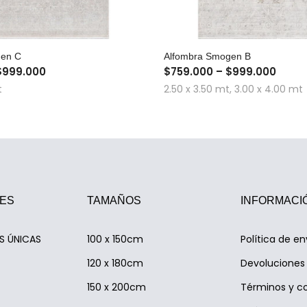
COMPRA RÁPIDA
COMPRA RÁPID
gen C
Alfombra Smogen B
$999.000
$759.000 – $999.000
t
2.50 x 3.50 mt, 3.00 x 4.00 mt
ES
TAMAÑOS
INFORMACI
AS ÚNICAS
100 x 150cm
Política de en
120 x 180cm
Devoluciones 
150 x 200cm
Términos y c