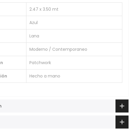
2.47 x 3.50 mt
Azul
Lana
Moderno / Contemporaneo
ón
Patchwork
ión
Hecho a mano
n