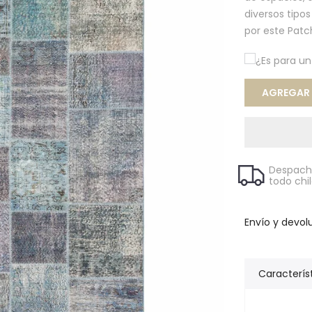
diversos tipo
por este Patc
¿Es para u
AGREGAR A
Despacho
todo chi
Envío y devol
Caracterís