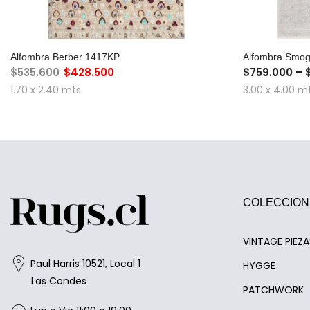
AGREGAR AL CARRO
Alfombra Berber 1417KP
Alfombra Smo
$535.600
$428.500
$759.000 – 
1.70 x 2.40 mts
3.00 x 4.00 m
COLECCION
VINTAGE PIEZ
Paul Harris 10521, Local 1
HYGGE
Las Condes
PATCHWORK