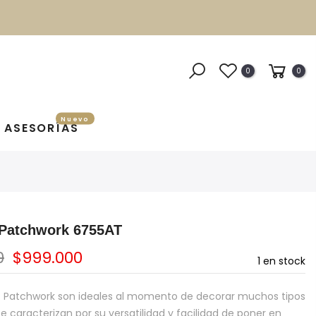
0
0
Nuevo
ASESORÍAS
 Patchwork 6755AT
0
$999.000
1
en stock
s Patchwork son ideales al momento de decorar muchos tipos
e caracterizan por su versatilidad y facilidad de poner en