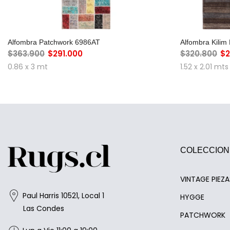
AGREGAR AL CARRO
A
Alfombra Patchwork 6986AT
Alfombra Kili
$363.900
$291.000
$320.800
$2
0.86 x 3 mt
1.52 x 2.01 mts
COLECCION
VINTAGE PIEZ
Paul Harris 10521, Local 1
HYGGE
Las Condes
PATCHWORK