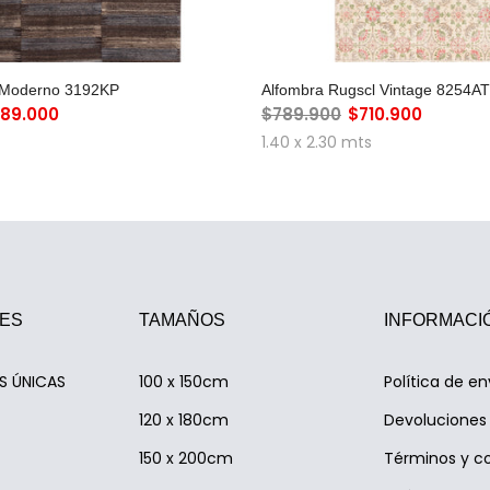
GREGAR AL CARRO
AGREGAR AL CAR
m Moderno 3192KP
Alfombra Rugscl Vintage 8254AT
89.000
$789.900
$710.900
1.40 x 2.30 mts
ES
TAMAÑOS
INFORMACI
AS ÚNICAS
100 x 150cm
Política de en
120 x 180cm
Devoluciones 
150 x 200cm
Términos y c