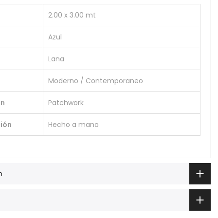
2.00 x 3.00 mt
Azul
Lana
Moderno / Contemporaneo
ón
Patchwork
ión
Hecho a mano
n