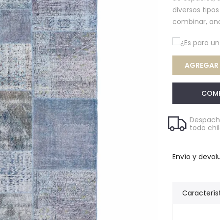
diversos tipo
combinar, an
¿Es para u
AGREGAR 
COM
Despacho
todo chi
Envío y devol
Caracterís