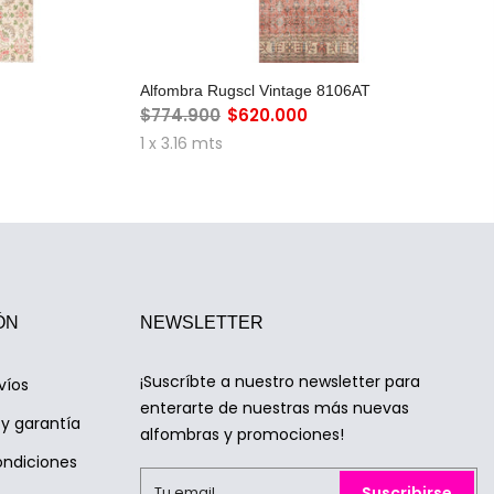
RO
AGREGAR AL CARRO
Alfombra Rugscl Vintage 8106AT
$774.900
$620.000
1 x 3.16 mts
ÓN
NEWSLETTER
¡Suscríbte a nuestro newsletter para
víos
enterarte de nuestras más nuevas
y garantía
alfombras y promociones!
ondiciones
Suscribirse