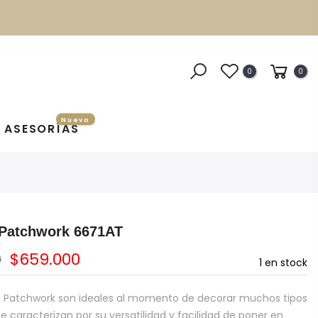
0
0
Nuevo
ASESORÍAS
 Patchwork 6671AT
0
$659.000
1
en stock
s Patchwork son ideales al momento de decorar muchos tipos
e caracterizan por su versatilidad y facilidad de poner en