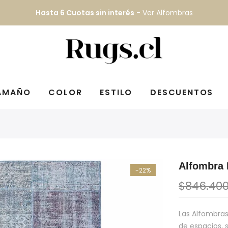
Hasta 6 Cuotas sin interés
-
Ver Alfombras
AMAÑO
COLOR
ESTILO
DESCUENTOS
Alfombra
-22%
$846.40
Las Alfombra
de espacios, s