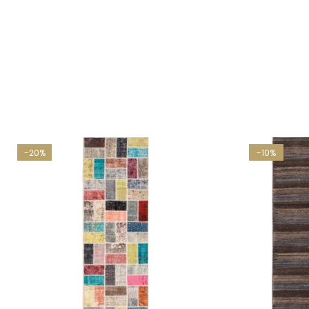
-20%
-10%