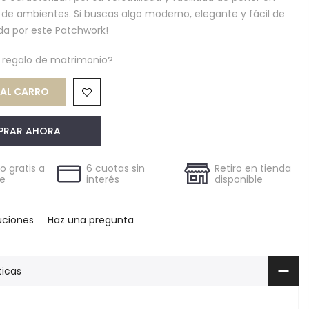
s de ambientes. Si buscas algo moderno, elegante y fácil de
da por este Patchwork!
n regalo de matrimonio?
AL CARRO
PRAR AHORA
 gratis a
6 cuotas sin
Retiro en tienda
le
interés
disponible
uciones
Haz una pregunta
ticas