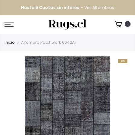
Hasta 6 Cuotas sin interés
-
Ver Alfombras
0
Inicio
Alfombra Patchwork 6642AT
-22%