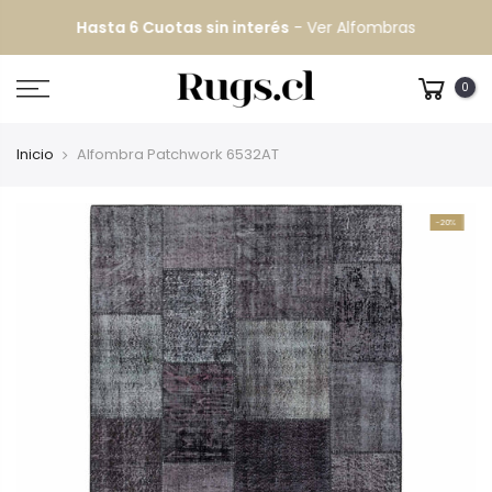
Hasta 6 Cuotas sin interés
-
Ver Alfombras
0
Inicio
Alfombra Patchwork 6532AT
-20%