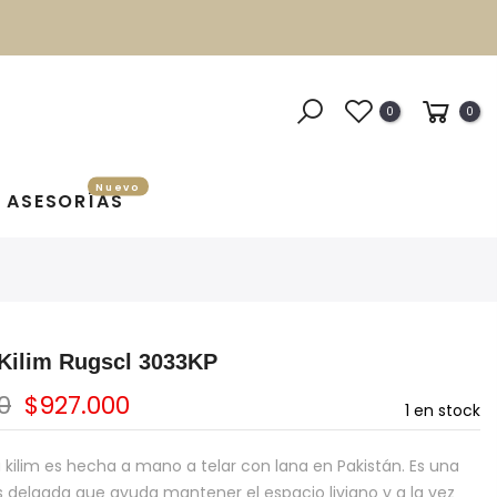
0
0
Nuevo
ASESORÍAS
Kilim Rugscl 3033KP
0
$927.000
1
en stock
 kilim es hecha a mano a telar con lana en Pakistán. Es una
delgada que ayuda mantener el espacio liviano y a la vez