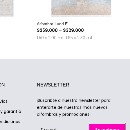
A
COMPRA RÁPIDA
Alfombra Lund E
$259.000 – $329.000
1.50 x 2.00 mt, 1.65 x 2.30 mt
ÓN
NEWSLETTER
¡Suscríbte a nuestro newsletter para
víos
enterarte de nuestras más nuevas
y garantía
alfombras y promociones!
ondiciones
Suscribirse