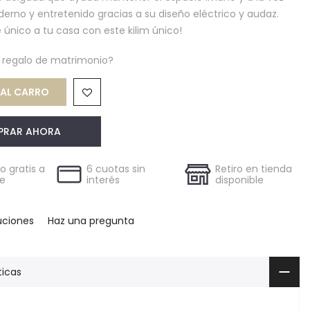
erno y entretenido gracias a su diseño eléctrico y audaz.
 único a tu casa con este kilim único!
n regalo de matrimonio?
AL CARRO
PRAR AHORA
 gratis a
6 cuotas sin
Retiro en tienda
le
interés
disponible
uciones
Haz una pregunta
ticas