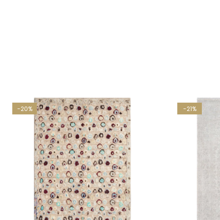
-20%
-21%