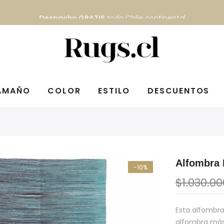
Despacho GRATIS
todo Chile continental
AMAÑO
COLOR
ESTILO
DESCUENTOS
Alfombra 
-10%
$1.030.00
Esta alfombra
alfombra más 