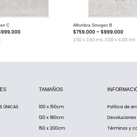
COMPRA RÁPIDA
COMPRA RÁPID
gen C
Alfombra Smogen B
$999.000
$759.000 – $999.000
t
2.50 x 3.50 mt, 3.00 x 4.00 mt
ES
TAMAÑOS
INFORMACI
AS ÚNICAS
100 x 150cm
Política de en
120 x 180cm
Devoluciones 
150 x 200cm
Términos y c