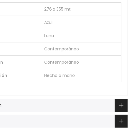
276 x 355 mt
Azul
Lana
Contemporáneo
ón
Contemporáneo
ión
Hecho a mano
n