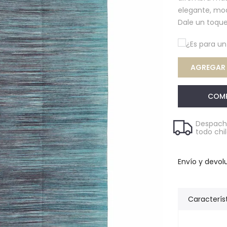
elegante, mod
Dale un toque
¿Es para u
AGREGAR 
COM
Despacho
todo chi
Envío y devol
Caracterís