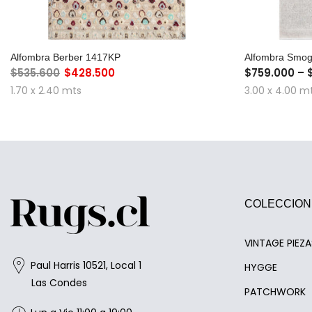
AGREGAR AL CARRO
Alfombra Berber 1417KP
Alfombra Smo
$535.600
$428.500
$759.000 – 
1.70 x 2.40 mts
3.00 x 4.00 m
COLECCION
VINTAGE PIEZ
Paul Harris 10521, Local 1
HYGGE
Las Condes
PATCHWORK