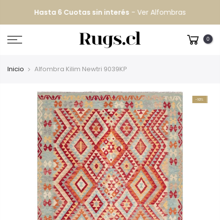
Hasta 6 Cuotas sin interés
-
Ver Alfombras
0
Inicio
Alfombra Kilim Newtri 9039KP
-10%