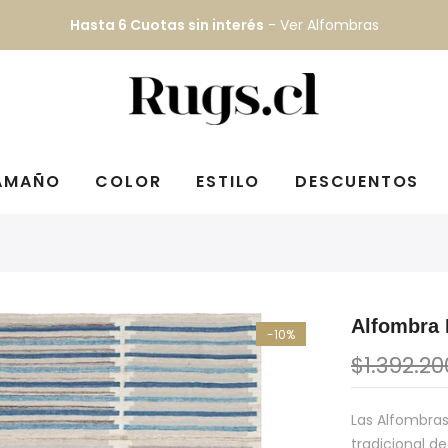
Despacho GRATIS
todo Chile continental
AMAÑO
COLOR
ESTILO
DESCUENTOS
Alfombra
-10%
$1.392.20
Las Alfombras
tradicional d