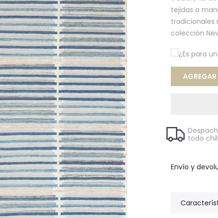
tejidas a man
tradicionales
colección New
¿Es para u
AGREGAR A
Despacho
todo chi
Envío y devol
Caracterís