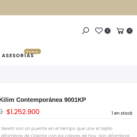
0
0
Nuevo
ASESORÍAS
 Kilim Contemporánea 9001KP
0
$1.252.900
1
en stock
 Newtri son un puente en el tiempo que une el tejido
e alfombras de Oriente con los colores de hoy. Son alfombras