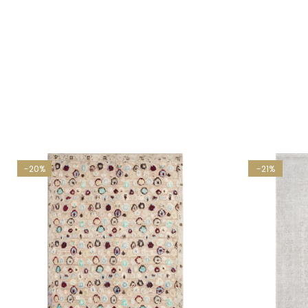
-20%
-21%