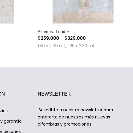
A
COMPRA RÁPIDA
Alfombra Lund E
$259.000 – $329.000
1.50 x 2.00 mt, 1.65 x 2.30 mt
ÓN
NEWSLETTER
¡Suscríbte a nuestro newsletter para
víos
enterarte de nuestras más nuevas
y garantía
alfombras y promociones!
ondiciones