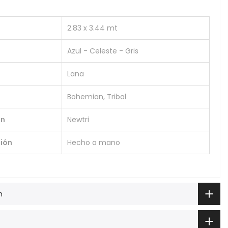
2.83 x 3.44 mt
Azul - Celeste - Gris
Lana
Bohemian, Tribal
ón
Newtri
ión
Hecho a mano
n