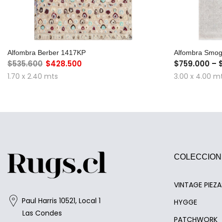
AGREGAR AL CARRO
Alfombra Berber 1417KP
Alfombra Smo
$535.600
$428.500
$759.000 – 
1.70 x 2.40 mts
3.00 x 4.00 m
COLECCION
VINTAGE PIEZ
Paul Harris 10521, Local 1
HYGGE
Las Condes
PATCHWORK