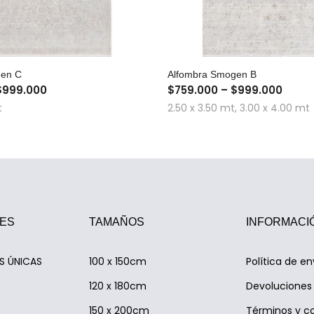
COMPRA RÁPIDA
COMPRA RÁPID
gen C
Alfombra Smogen B
$999.000
$759.000 – $999.000
t
2.50 x 3.50 mt, 3.00 x 4.00 mt
ES
TAMAÑOS
INFORMACI
AS ÚNICAS
100 x 150cm
Política de en
120 x 180cm
Devoluciones 
150 x 200cm
Términos y c