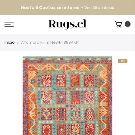
Hasta 6 Cuotas sin interés
-
Ver Alfombras
Despacho GRATIS
todo Chile continental
0
Inicio
Alfombra Kilim Newtri 8894KP
-10%