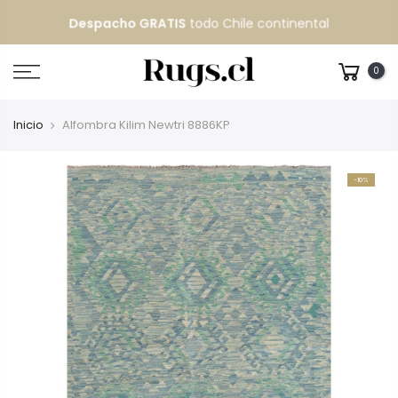
Despacho GRATIS
todo Chile continental
0
Inicio
Alfombra Kilim Newtri 8886KP
-10%