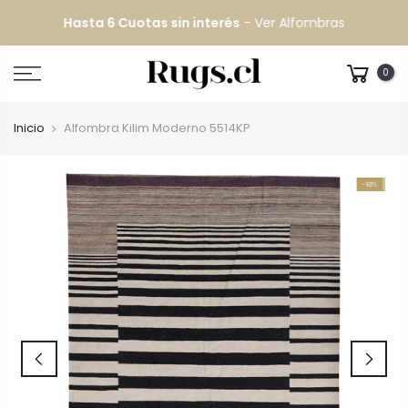
Hasta 6 Cuotas sin interés
-
Ver Alfombras
0
Inicio
Alfombra Kilim Moderno 5514KP
-10%