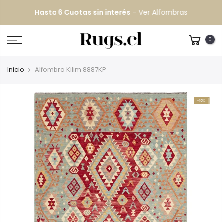
Hasta 6 Cuotas sin interés
-
Ver Alfombras
0
Inicio
Alfombra Kilim 8887KP
-10%