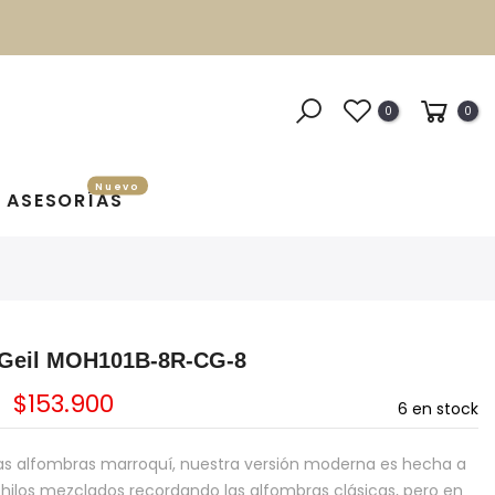
0
0
Nuevo
ASESORÍAS
 Geil MOH101B-8R-CG-8
$153.900
6
en stock
las alfombras marroquí, nuestra versión moderna es hecha a
ilos mezclados recordando las alfombras clásicas, pero en