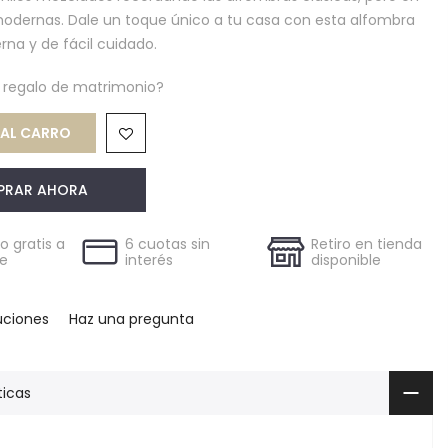
odernas. Dale un toque único a tu casa con esta alfombra
rna y de fácil cuidado.
n regalo de matrimonio?
AL CARRO
PRAR AHORA
 gratis a
6 cuotas sin
Retiro en tienda
le
interés
disponible
uciones
Haz una pregunta
ticas