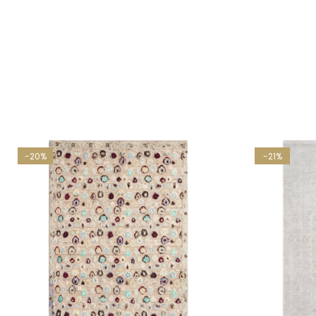
-20%
-21%