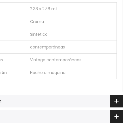
2.38 x 2.38 mt
Crema
Sintético
contemporáneas
ón
Vintage contemporáneas
ión
Hecho a máquina
n