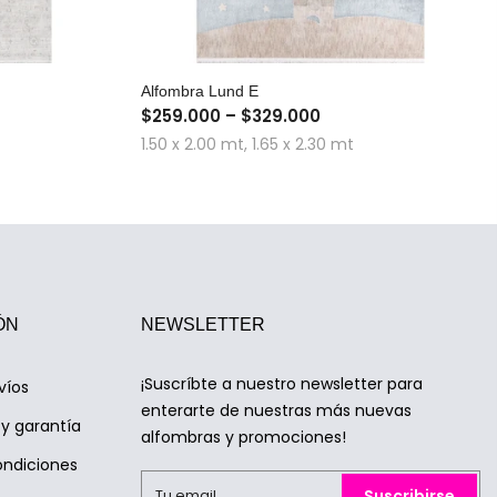
A
COMPRA RÁPIDA
Alfombra Lund E
$259.000 – $329.000
1.50 x 2.00 mt, 1.65 x 2.30 mt
ÓN
NEWSLETTER
¡Suscríbte a nuestro newsletter para
víos
enterarte de nuestras más nuevas
y garantía
alfombras y promociones!
ondiciones
Suscribirse