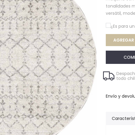
tonalidades m
versátil, mode
¿Es para u
AGREGAR 
COM
Despacho
todo chi
Envío y devol
Caracterís