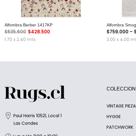
AGREGAR AL CARRO
Alfombra Berber 1417KP
Alfombra Smo
$535.600
$428.500
$759.000 – 
1.70 x 2.40 mts
3.00 x 4.00 m
COLECCION
VINTAGE PIEZ
Paul Harris 10521, Local 1
HYGGE
Las Condes
PATCHWORK