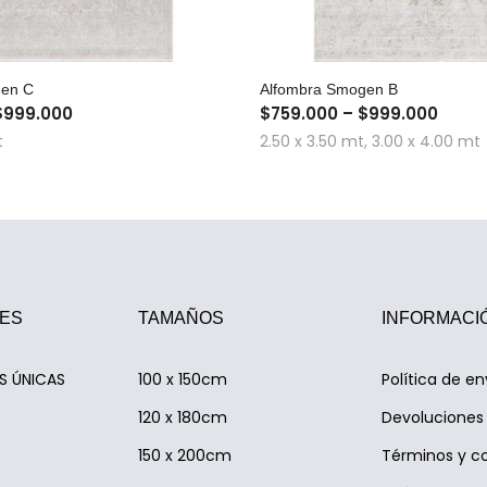
COMPRA RÁPIDA
COMPRA RÁPID
gen C
Alfombra Smogen B
$999.000
$759.000 – $999.000
t
2.50 x 3.50 mt, 3.00 x 4.00 mt
ES
TAMAÑOS
INFORMACI
AS ÚNICAS
100 x 150cm
Política de en
120 x 180cm
Devoluciones 
150 x 200cm
Términos y c