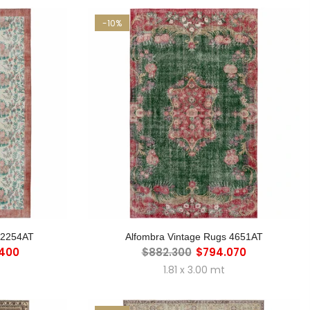
-10%
RO
AGREGAR AL CARRO
 2254AT
Alfombra Vintage Rugs 4651AT
.400
$882.300
$794.070
1.81 x 3.00 mt