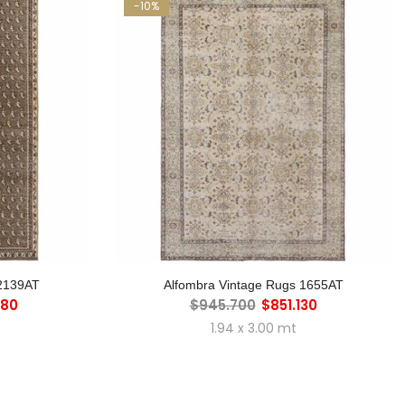
-10%
RO
AGREGAR AL CARRO
 2139AT
Alfombra Vintage Rugs 1655AT
380
$945.700
$851.130
1.94 x 3.00 mt