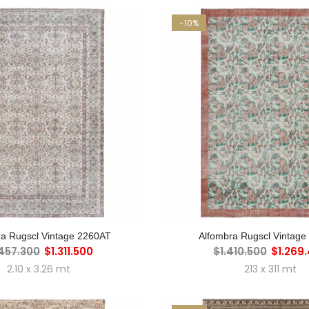
-10%
GREGAR AL CARRO
AGREGAR AL CAR
ra Rugscl Vintage 2260AT
Alfombra Rugscl Vintage
.457.300
$1.311.500
$1.410.500
$1.269
2.10 x 3.26 mt
213 x 311 mt