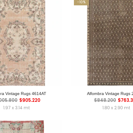
-10%
GREGAR AL CARRO
AGREGAR AL CAR
ra Vintage Rugs 4614AT
Alfombra Vintage Rugs
.005.800
$905.220
$848.200
$763.
1.97 x 3.14 mt
1.80 x 2.90 mt