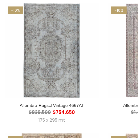
-10%
-10%
AGREGAR AL CARRO
A
Alfombra Rugscl Vintage 4667AT
Alfomb
$838.500
$754.650
$1
175 x 295 mt