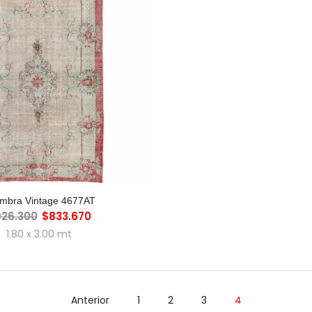
GREGAR AL CARRO
ombra Vintage 4677AT
26.300
$833.670
1.80 x 3.00 mt
Anterior
1
2
3
4