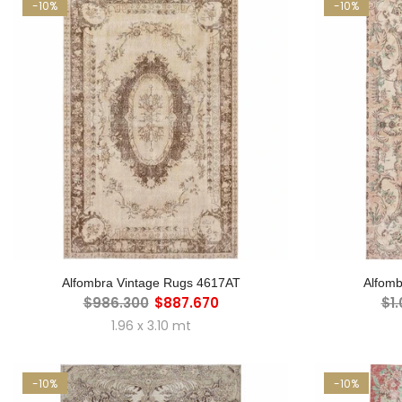
-10%
-10%
AGREGAR AL CARRO
A
Alfombra Vintage Rugs 4617AT
Alfomb
$986.300
$887.670
$1
1.96 x 3.10 mt
-10%
-10%