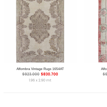
AGREGAR AL CARRO
A
Alfombra Vintage Rugs 1654AT
Alf
$923.000
$830.700
$9
1.96 x 2.90 mt