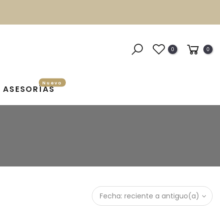
0
0
Nuevo
ASESORÍAS
Fecha: reciente a antiguo(a)