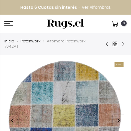
Hasta 6 Cuotas sin interés
-
Ver Alfombras
0
Inicio
Patchwork
Alfombra Patchwork
7042AT
-20%