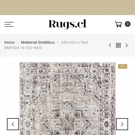
Despacho GRATIS
todo Chile continental
0
Inicio
Material Sintético
Alfombra Geil
BMF110A-8-DG-8X10
-60%