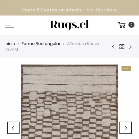
Despacho GRATIS
todo Chile continental
0
Inicio
Forma Rectangular
Alfombra Karlek
7334KP
-10%