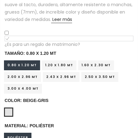
suave al tacto, duradera, altamente resistente a manchas,
gruesa (7mm), de increíble color y diseño disponible en
variedad de medidas.
Leer más
¿Es para un regalo de matrimonio?
TAMAÑO:
0.80 X 1.20 MT
0.80 X 1.20 MT
1.20 X 1.80 MT
1.60 X 2.30 MT
2.00 X 2.96 MT
2.43 X 2.96 MT
2.50 X 3.50 MT
3.00 X 4.00 MT
COLOR:
BEIGE-GRIS
MATERIAL:
POLIÉSTER
POLIÉSTER