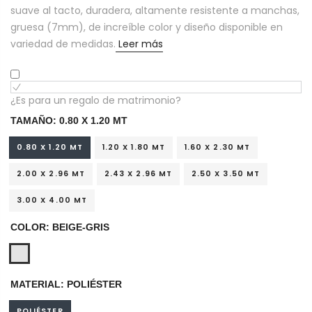
suave al tacto, duradera, altamente resistente a manchas,
gruesa (7mm), de increíble color y diseño disponible en
variedad de medidas.
Leer más
¿Es para un regalo de matrimonio?
TAMAÑO:
0.80 X 1.20 MT
0.80 X 1.20 MT
1.20 X 1.80 MT
1.60 X 2.30 MT
2.00 X 2.96 MT
2.43 X 2.96 MT
2.50 X 3.50 MT
3.00 X 4.00 MT
COLOR:
BEIGE-GRIS
MATERIAL:
POLIÉSTER
POLIÉSTER