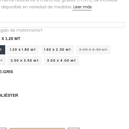
amente resistente a manchas, gruesa (7mm), de increíble
o disponible en variedad de medidas.
Leer más
egalo de matrimonio?
0 X 1.20 MT
MT
1.20 X 1.80 MT
1.60 X 2.30 MT
2.00 X 2.96 MT
MT
2.50 X 3.50 MT
3.00 X 4.00 MT
E-GRIS
OLIÉSTER