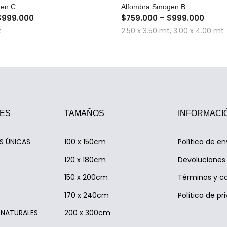
COMPRA RÁPIDA
COMPRA RÁPID
gen C
Alfombra Smogen B
$999.000
$759.000 – $999.000
t
2.50 x 3.50 mt, 3.00 x 4.00 mt
ES
TAMAÑOS
INFORMACI
AS ÚNICAS
100 x 150cm
Política de en
120 x 180cm
Devoluciones 
150 x 200cm
Términos y c
170 x 240cm
Política de pr
S NATURALES
200 x 300cm