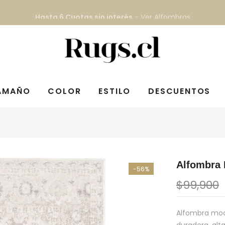
Despacho GRATIS
todo Chile continental
AMAÑO
COLOR
ESTILO
DESCUENTOS
Alfombra 
-56%
$99,900
Alfombra mod