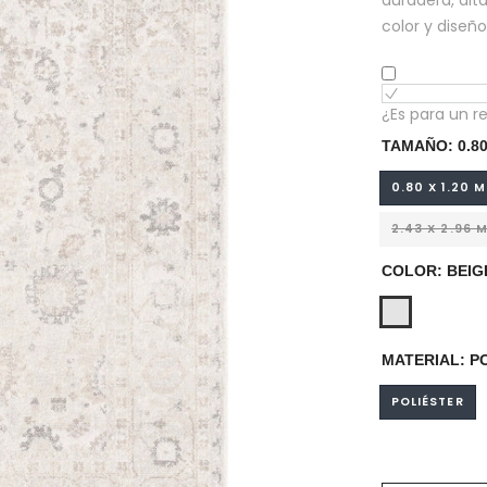
duradera, alt
color y diseñ
¿Es para un r
TAMAÑO:
0.8
0.80 X 1.20 
2.43 X 2.96 
COLOR:
BEIG
MATERIAL:
P
POLIÉSTER