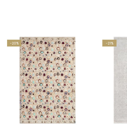
-20%
-21%