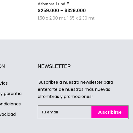
A
COMPRA RÁPIDA
Alfombra Lund E
$259.000 – $329.000
1.50 x 2.00 mt, 1.65 x 2.30 mt
ÓN
NEWSLETTER
¡Suscríbte a nuestro newsletter para
víos
enterarte de nuestras más nuevas
y garantía
alfombras y promociones!
ondiciones
Suscribirse
ivacidad