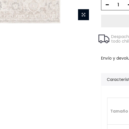
Despacho
todo chi
Envío y devol
Caracterís
Tamaño