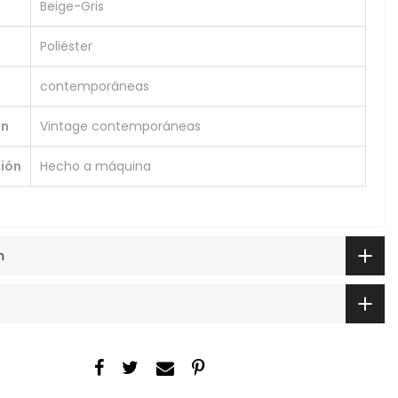
Beige-Gris
Poliéster
contemporáneas
ón
Vintage contemporáneas
ión
Hecho a máquina
n