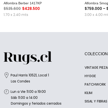
AGREGAR AL CARRO
Alfombra Berber 1417KP
Alfombra Smo
$535.600
$428.500
$759.000 – 
1.70 x 2.40 mts
3.00 x 4.00 m
COLECCION
VINTAGE PIEZ
Paul Harris 10521, Local 1
HYGGE
Las Condes
PATCHWORK
Lun a Vie 11:00 a 19:00
KILIM
Sáb 11:00 a 14:00
SISAL Y FIBRA
Domingos y feriados cerrados